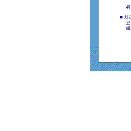
위
■ 처
요
해