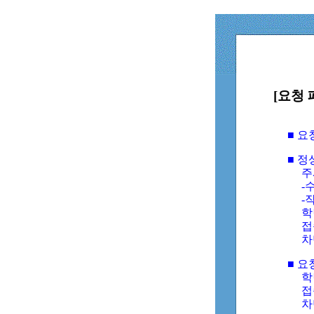
[요청 
■ 
■ 
주
-수
-
학
접
차
■ 요
학번
접속
차단