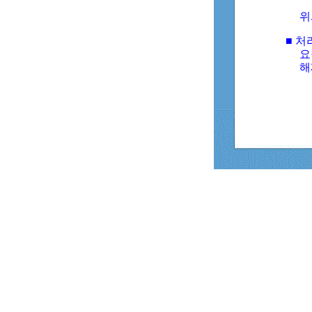
위
■ 처
요
해