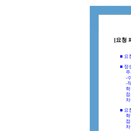
[요청 
■ 
■ 
주
-수
-
학
접
차
■ 요
학번
접속
차단